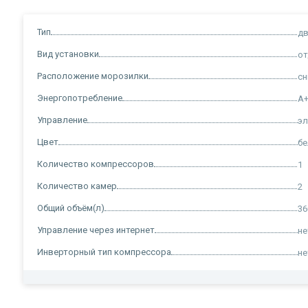
Тип
д
Вид установки
о
Расположение морозилки
сн
Энергопотребление
A
Управление
э
Цвет
б
Количество компрессоров
1
Количество камер
2
Общий объём(л)
36
Управление через интернет
не
Инверторный тип компрессора
не