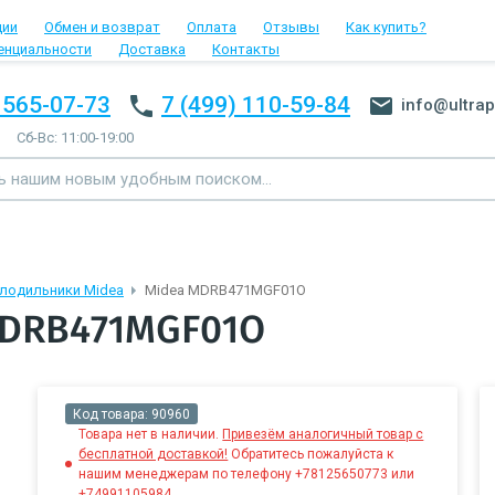
ции
Обмен и возврат
Оплата
Отзывы
Как купить?
енциальности
Доставка
Контакты
 565-07-73
7 (499) 110-59-84
info@ultrap
Сб-Вс: 11:00-19:00
лодильники Midea
Midea MDRB471MGF01O
MDRB471MGF01O
Код товара:
90960
Товара нет в наличии.
Привезём аналогичный товар с
бесплатной доставкой!
Обратитесь пожалуйста к
нашим менеджерам по телефону +78125650773 или
+74991105984.