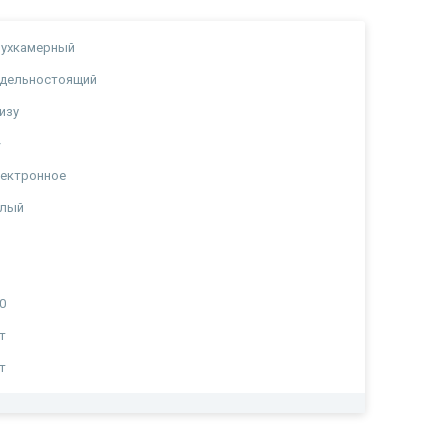
вухкамерный
тдельностоящий
изу
+
лектронное
елый
0
т
т