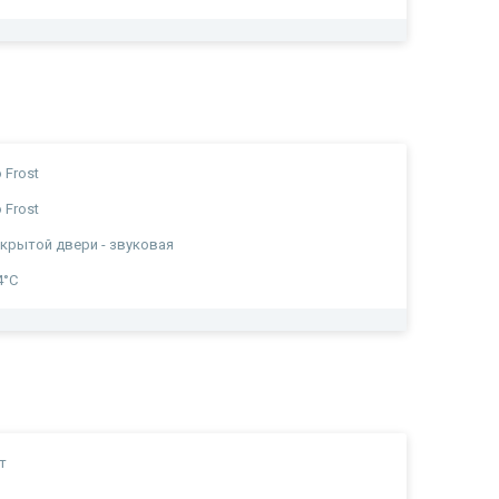
 Frost
 Frost
крытой двери - звуковая
4°C
т
а