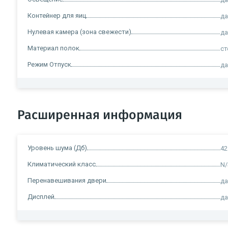
Контейнер для яиц
д
Нулевая камера (зона свежести)
д
Материал полок
ст
Режим Отпуск
д
Расширенная информация
Уровень шума (Дб)
42
Климатический класс
N/
Перенавешивания двери
д
Дисплей
д