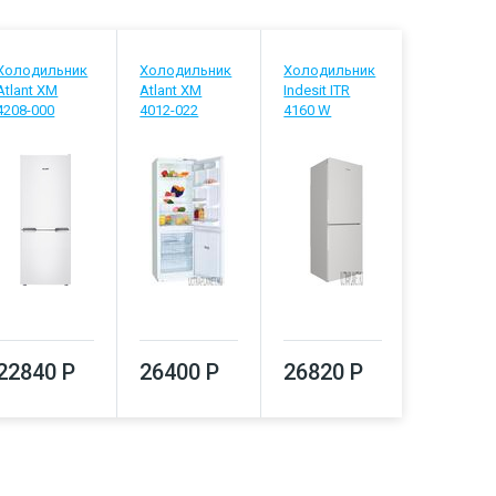
Холодильник
Холодильник
Холодильник
Холодиль
Atlant ХМ
Atlant ХМ
Indesit ITR
Stinol STN
4208-000
4012-022
4160 W
26920
22840 Р
26400 Р
26820 Р