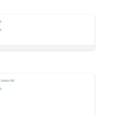
3
3
.5x66x185
5