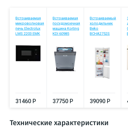
Встраиваемая
Встраиваемая
Встраиваемый
микроволновая
посудомоечная
холодильник
печь Electrolux
машина Korting
Beko
LMS 2203 EMK
KDI 60985
BCHA2752S
31460 Р
37750 Р
39090 Р
Технические характеристики