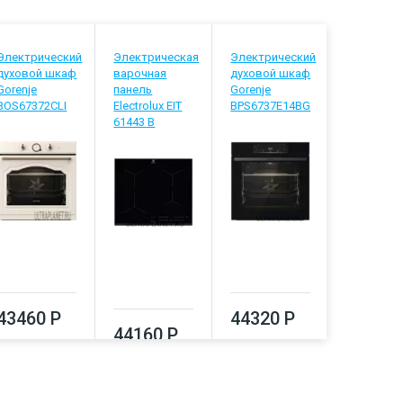
Электрический
Электрическая
Электрический
Встраива
духовой шкаф
варочная
духовой шкаф
холодиль
Gorenje
панель
Gorenje
Beko
BOS67372CLI
Electrolux EIT
BPS6737E14BG
BCNA275E
61443 B
43460 Р
44320 Р
46820
44160 Р