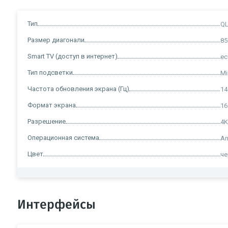
Тип
QL
Размер диагонали
85
Smart TV (доступ в интернет)
ес
Тип подсветки
Mi
Частота обновления экрана (Гц)
14
Формат экрана
16
Разрешение
4K
Операционная система
An
Цвет
ч
Интерфейсы