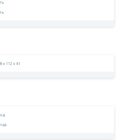
ть
ть
8 x 112 x 41
год
тай