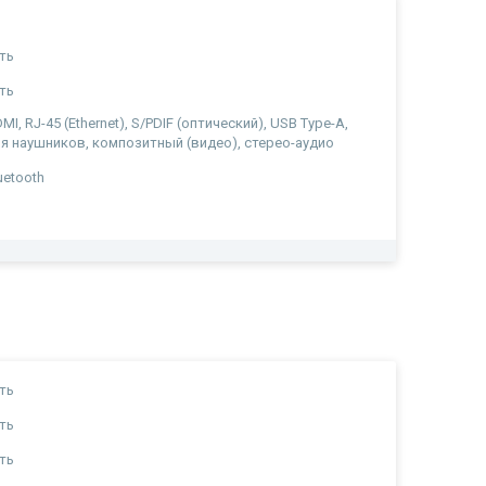
1
ть
ть
MI, RJ-45 (Ethernet), S/PDIF (оптический), USB Type-A,
я наушников, композитный (видео), стерео-аудио
uetooth
ть
ть
ть