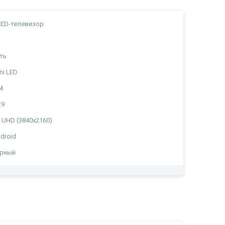
ED-телевизор
ть
ni LED
4
:9
 UHD (3840x2160)
droid
ерный