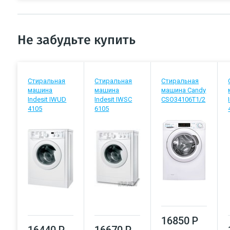
Не забудьте купить
Стиральная
Стиральная
Стиральная
машина
машина
машина Candy
Indesit IWUD
Indesit IWSC
CSO34106T1/2
4105
6105
16850 Р
16440 Р
16670 Р