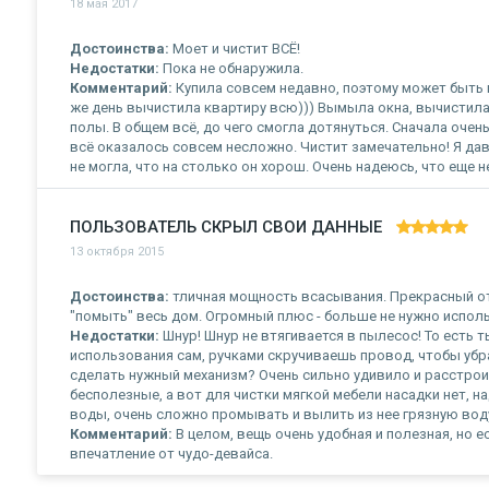
18 мая 2017
Достоинства:
Моет и чистит ВСЁ!
Недостатки:
Пока не обнаружила.
Комментарий:
Купила совсем недавно, поэтому может быть 
же день вычистила квартиру всю))) Вымыла окна, вычистила
полы. В общем всё, до чего смогла дотянуться. Сначала очень
всё оказалось совсем несложно. Чистит замечательно! Я да
не могла, что на столько он хорош. Очень надеюсь, что еще н
ПОЛЬЗОВАТЕЛЬ СКРЫЛ СВОИ ДАННЫЕ
13 октября 2015
Достоинства:
тличная мощность всасывания. Прекрасный от
"помыть" весь дом. Огромный плюс - больше не нужно испол
Недостатки:
Шнур! Шнур не втягивается в пылесос! То есть ты
использования сам, ручками скручиваешь провод, чтобы убра
сделать нужный механизм? Очень сильно удивило и расстроил
бесполезные, а вот для чистки мягкой мебели насадки нет, н
воды, очень сложно промывать и вылить из нее грязную воду
Комментарий:
В целом, вещь очень удобная и полезная, но 
впечатление от чудо-девайса.