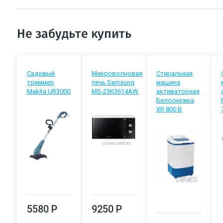
Не забудьте купить
Садовый
Микроволновая
Стиральная
триммер
печь Samsung
машина
Makita UR3000
MS-23K3614AW
активаторная
Белоснежка
XR 800 B
5580 Р
9250 Р