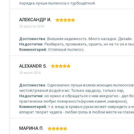
порядка лучше пылесоса с турбощёткой.
АЛЕКСАНДР И.
25 августа 2018
Достоинства:
Внешняя надежность. Много насадок. Дизайн.
Недостатки:
Разбирать, промывать, сушить, но на то он и пы
Комментарий:
Отличный пылесос.
ALEXANDR S.
20 июля 2016
Достоинства:
Однозначно лучше всяких моющих пылесосов - 
чистой/грязной водой и мс. Только хардкор, только пар,
Недостатки:
но нужно и обращаться с ним аккуратно - дал б
практически любую поверхность(кроме камня ,наверное),
Комментарий:
т.е. вещь в кривых руках может навредить а 
аппарат творит чудеса - любая грязь в любом месте на глазах
МАРИНА П.