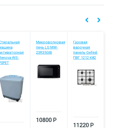
Стиральная
Микроволновая
Газовая
Садовый
машина
печь LG MW-
варочная
триммер
активаторная
23R35GIB
панель Gefest
Patriot PT 
Renova WS-
ПВГ 1212 К82
XT
70PET
10800 Р
11220 Р
13480