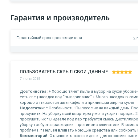
Гарантия и производитель
Гарантийный срок производителя
2 
ПОЛЬЗОВАТЕЛЬ СКРЫЛ СВОИ ДАННЫЕ
7 июня 2015
Достоинства:
+ Хорошо тянет пыль и мусор на сухой уборке 
есть спец насадка под "выпаривание" + Много насадок в комп
хорошо оттираются швы кафеля и прилипший жир на кухне
Недостатки:
* Особенность: Пылесос не на каждый день. Пос
просушить. На уборку всей квартиры у меня уходит порядка 2
просушить их * В идеале под пар требуется смесь дистиллир
уборку требуется расходник - противовспениватель. В компле
проблема. * Нельзя вливать моющие средства или собирать
Комментарий:
Отличное вложение денег для экономии сил и