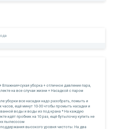
года
+ Влажная+сухая уборка + отличное давление пара,
лекте на все случаи жизни + Насадкой с паром
ле уборки все насадки надо разобрать, помыть и
х часов, ещё минут 10-30 чтобы промыть насадки и
ованной воды и воды из под крана * На каждую
кте идёт пробник на 10 раз, ещё бутылочку купить не
 их пылесосом
 поддержания высокого уровня чистоты. На два