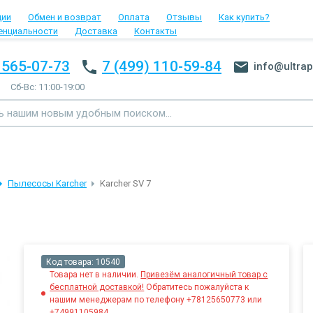
ции
Обмен и возврат
Оплата
Отзывы
Как купить?
енциальности
Доставка
Контакты
 565-07-73
7 (499) 110-59-84
info@ultrap
Сб-Вс: 11:00-19:00
Пылесосы Karcher
Karcher SV 7
Код товара:
10540
Товара нет в наличии.
Привезём аналогичный товар с
бесплатной доставкой!
Обратитесь пожалуйста к
нашим менеджерам по телефону +78125650773 или
+74991105984.