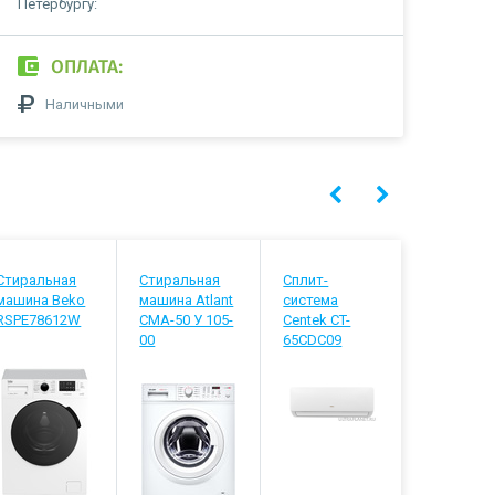
Петербургу:
ОПЛАТА:
Наличными
Стиральная
Стиральная
Сплит-
Встраива
машина Beko
машина Atlant
система
посудомо
RSPE78612W
СМА-50 У 105-
Centek CT-
машина B
00
65CDC09
BDIS3812