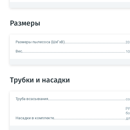
Размеры
Размеры пылесоса (ШxГxВ)
33
Вес
10
Трубки и насадки
Труба всасывания
со
ру
бо
Насадки в комплекте
дл