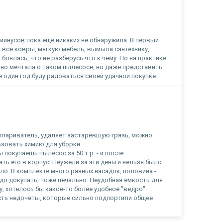
минусов пока еще никаких не обнаружила. В первый
 все ковры, мягкую мебель, вымыла сантехнику,
 боялась, что не разберусь что к чему. Но на практике
вно мечтала о таком пылесосе, но даже представить
е один год буду радоваться своей удачной покупке.
париватель, удаляет застаревшую грязь, можно
ьзовать химию для уборки.
 покупаешь пылесос за 50 т.р. - и после
ть его в корпус! Неужели за эти деньги нельзя было
о. В комплекте много разных насадок, половина -
адо докупать, тоже печально. Неудобная емкость для
, хотелось бы какое-то более удобное "ведро".
есть недочеты, которые сильно подпортили общее