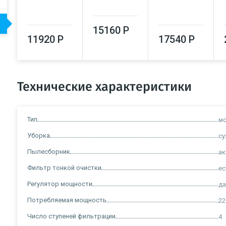
15160 Р
11920 Р
17540 Р
Технические характеристики
Тип
м
Уборка
су
Пылесборник
а
Фильтр тонкой очистки
ес
Регулятор мощности
д
Потребляемая мощность
22
Число ступеней фильтрации
4