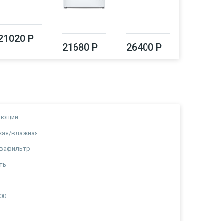
21020 Р
21680 Р
26400 Р
30710
оющий
хая/влажная
квафильтр
ть
а
00