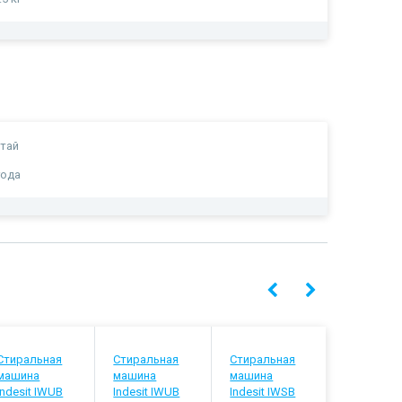
тай
года
Стиральная
Стиральная
Стиральная
Стиральн
машина
машина
машина
машина
Indesit IWUB
Indesit IWUB
Indesit IWSB
Indesit IW