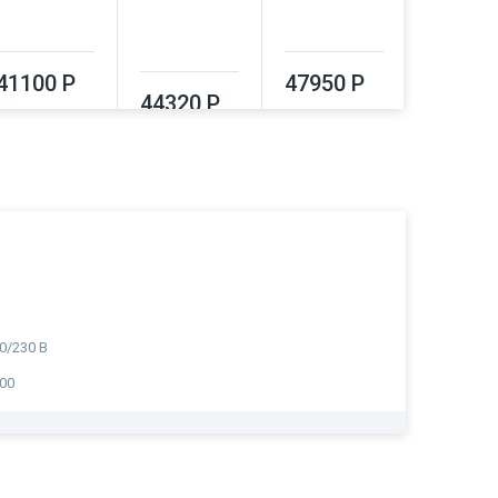
41100 Р
47950 Р
44320 Р
51550
0/230 В
00