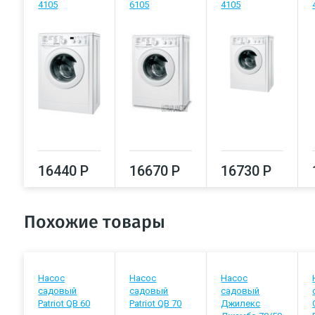
4105
6105
4105
16440 Р
16670 Р
16730 Р
Похожие товары
Насос
Насос
Насос
садовый
садовый
садовый
Patriot QB 60
Patriot QB 70
Джилекс