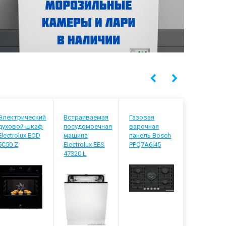
Электрический
Встраиваемая
Газовая
Встраива
духовой шкаф
посудомоечная
варочная
посудомо
Electrolux EOD
машина
панель Bosch
машина
5C50 Z
Electrolux EES
PPQ7A6I45
Electrolux
47320 L
848200 L