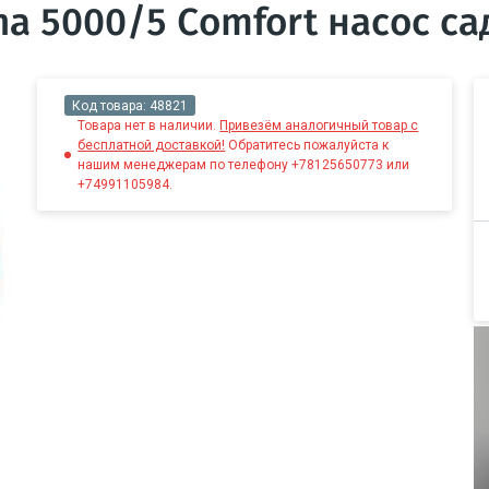
a 5000/5 Comfort насос с
Код товара:
48821
Товара нет в наличии.
Привезём аналогичный товар с
бесплатной доставкой!
Обратитесь пожалуйста к
нашим менеджерам по телефону +78125650773 или
+74991105984.