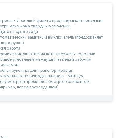
а
троенный входной фильтр предотвращает попадание
утрь механизма твердых включений
щита от сухого хода
томатический защитный выключатель (предохраняет
 перегрузок)
хая работа
рамические уплотнения не подвержены коррозии
ойное уплотнение между двигателем и рабочим
еханизмом
обная рукоятка для транспортировки
ксимальная производительность - 5000 л/ч
едусмотрена пробка для быстрого слива воды
апример, перед похолоданием)
.5 кг