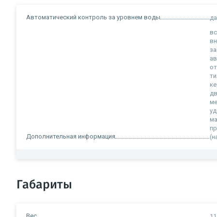
Автоматический контроль за уровнем воды
д
вс
вн
за
ав
от
ти
ке
дв
м
уд
ма
пр
Дополнительная информация
(н
Габариты
Вес
11