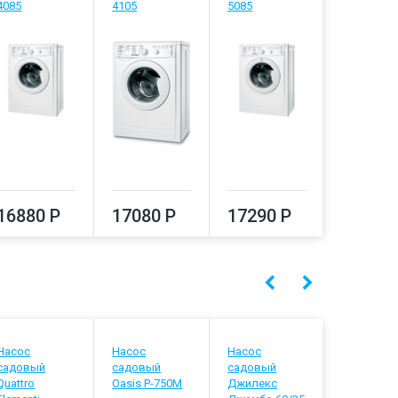
4085
4105
5085
5105
16880 Р
17080 Р
17290 Р
17500
Насос
Насос
Насос
Насос
садовый
садовый
садовый
садовый
Quattro
Oasis P-750M
Джилекс
Patriot R 