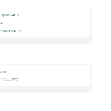
ентробежный
5 м
ризонтальная
стая
 1°C до 35°C