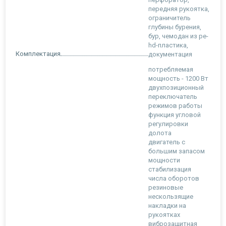
передняя рукоятка,
ограничитель
глубины бурения,
бур, чемодан из pe-
hd-пластика,
Комплектация
документация
потребляемая
мощность - 1200 Вт
двухпозиционный
переключатель
режимов работы
функция угловой
регулировки
долота
двигатель с
большим запасом
мощности
стабилизация
числа оборотов
резиновые
нескользящие
накладки на
рукоятках
виброзащитная