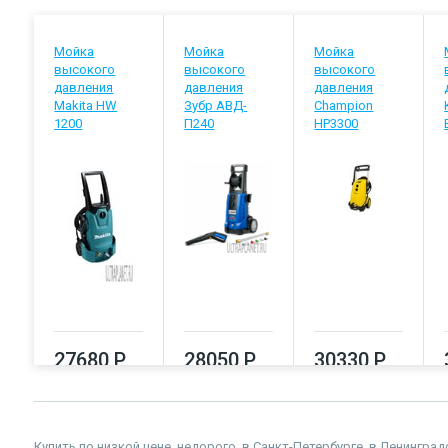
Мойка
Мойка
Мойка
высокого
высокого
высокого
давления
давления
давления
Makita HW
Зубр АВД-
Champion
1200
П240
HP3300
27680 Р
28050 Р
30330 Р
Купить по низкой цене, недорого, в Санкт-Петербурге, в Ленингр