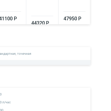
41100 Р
47950 Р
44320 Р
51550
андартная, точечная
0
0 л/час
00