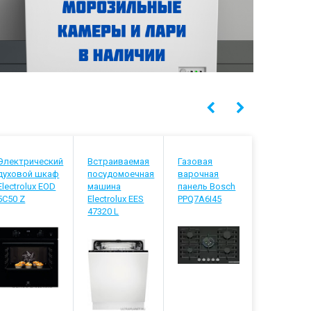
Электрический
Встраиваемая
Газовая
Встраива
духовой шкаф
посудомоечная
варочная
посудомо
Electrolux EOD
машина
панель Bosch
машина
5C50 Z
Electrolux EES
PPQ7A6I45
Electrolux
47320 L
848200 L