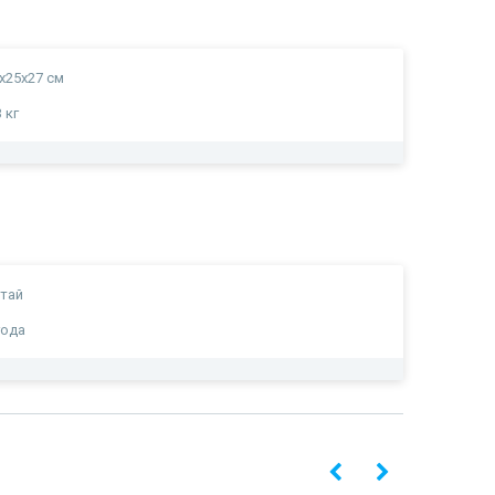
х25х27 см
3 кг
тай
года