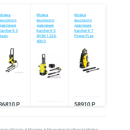
Мойка
Мойка
Мойка
Мойка
высокого
высокого
высокого
высокого
давления
давления
давления
давления
Karcher K 5
Karcher K 5
Karcher K 7
Karcher K 
Basic
WCM 1.324-
Power FLex
WCM 1.31
400.0
400.0
36810 Р
58910 Р
37570 Р
60900
адской области, в Москве, в Московской области Мойка