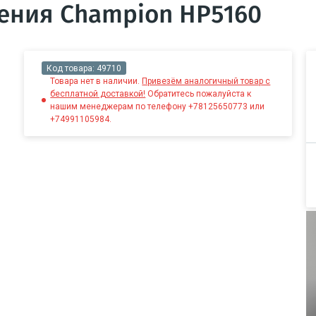
ения Champion HP5160
Код товара:
49710
Товара нет в наличии.
Привезём аналогичный товар с
бесплатной доставкой!
Обратитесь пожалуйста к
нашим менеджерам по телефону +78125650773 или
+74991105984.