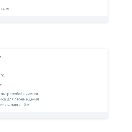
еталл
м
а
 °С
т
льтр грубой очистки
чка для перемещения
ина шланга - 5 м