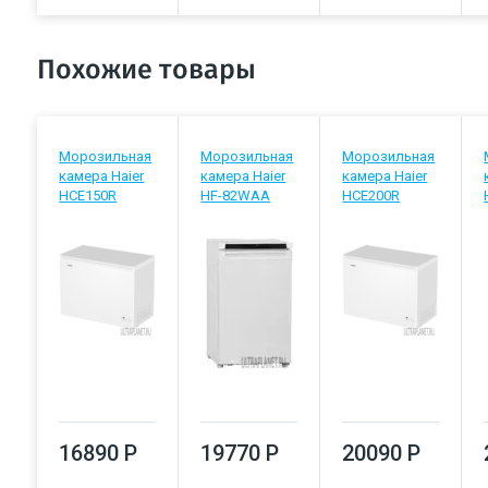
Похожие товары
Морозильная
Морозильная
Морозильная
камера Haier
камера Haier
камера Haier
HCE150R
HF-82WAA
HCE200R
16890 Р
19770 Р
20090 Р