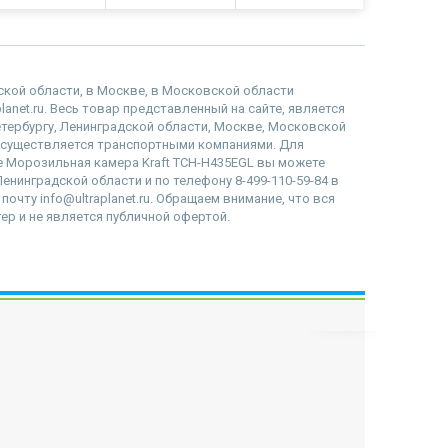
дской области, в Москве, в Московской области
lanet.ru. Весь товар представленный на сайте, является
етербургу, Ленинградской области, Москве, Московской
осуществляется транспортными компаниями. Для
не Морозильная камера Kraft TCH-H435EGL вы можете
Ленинградской области и по телефону 8-499-110-59-84 в
очту info@ultraplanet.ru. Обращаем внимание, что вся
р и не является публичной офертой.
наверх