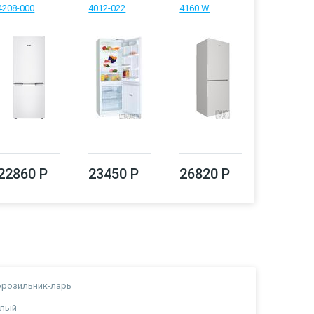
4208-000
4012-022
4160 W
27700
22860 Р
23450 Р
26820 Р
розильник-ларь
елый