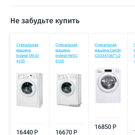
Не забудьте купить
Стиральная
Стиральная
Стиральная
машина
машина
машина Candy
Indesit IWUD
Indesit IWSC
CSO34106T1/2
4105
6105
16850 Р
16440 Р
16670 Р