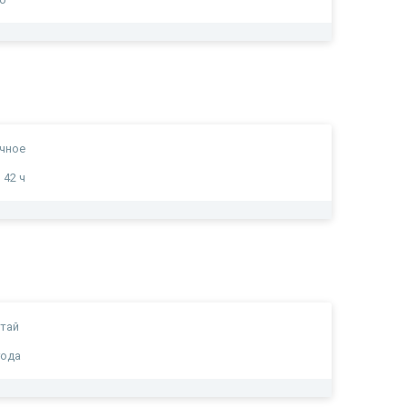
чное
 42 ч
тай
года