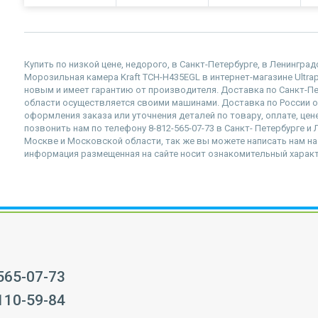
Купить по низкой цене, недорого, в Санкт-Петербурге, в Ленингра
Морозильная камера Kraft TCH-H435EGL в интернет-магазине Ultrap
новым и имеет гарантию от производителя. Доставка по Санкт-П
области осуществляется своими машинами. Доставка по России 
оформления заказа или уточнения деталей по товару, оплате, це
позвонить нам по телефону 8-812-565-07-73 в Санкт- Петербурге и 
Москве и Московской области, так же вы можете написать нам на п
информация размещенная на сайте носит ознакомительный характе
 565-07-73
 110-59-84