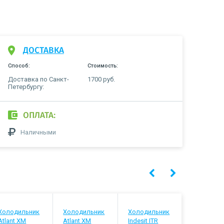
ДОСТАВКА
Способ:
Стоимость:
Доставка по Санкт-
1700 руб.
Петербургу:
ОПЛАТА:
Наличными
Холодильник
Холодильник
Холодильник
Холодиль
Atlant ХМ
Atlant ХМ
Indesit ITR
Stinol STN