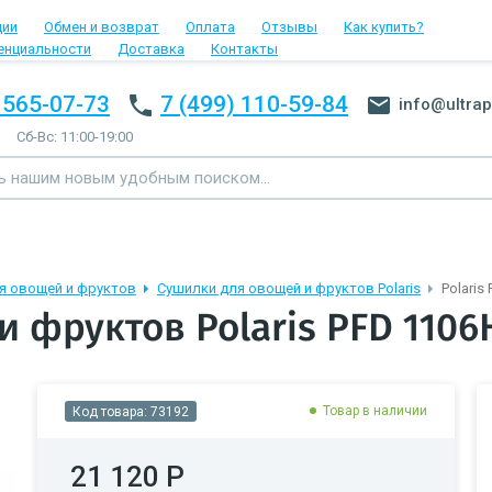
ции
Обмен и возврат
Оплата
Отзывы
Как купить?
енциальности
Доставка
Контакты
 565-07-73
7 (499) 110-59-84
info@ultrap
Сб-Вс: 11:00-19:00
я овощей и фруктов
Сушилки для овощей и фруктов Polaris
Polaris
 фруктов Polaris PFD 1106
Товар в наличии
Код товара:
73192
21 120 Р