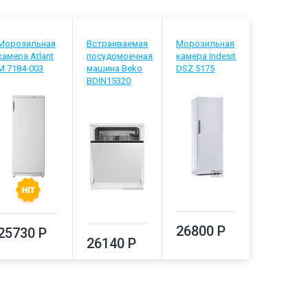
Морозильная
Встраиваемая
Морозильная
Телевизо
камера Atlant
посудомоечная
камера Indesit
Hyundai H
М 7184-003
машина Beko
DSZ 5175
LED55BU7
BDIN15320
26800 Р
28880
25730 Р
26140 Р