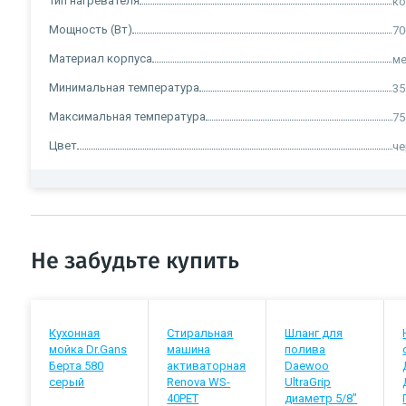
Тип нагревателя
к
Мощность (Вт)
70
Материал корпуса
ме
Минимальная температура
35
Максимальная температура
75
Цвет
ч
Не забудьте купить
Кухонная
Стиральная
Шланг для
мойка Dr.Gans
машина
полива
Берта 580
активаторная
Daewoo
серый
Renova WS-
UltraGrip
40PET
диаметр 5/8"