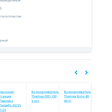
онвекционный
0
талл/пластик
ерный
Насосная
Водонагреватель
Водонагреватель
Водонагр
станция
Thermex ERD 100
Thermex Bono 80
Thermex I
Джилекс
V pro
Wi-Fi
Pro combi
Джамбо 60/35
П-24