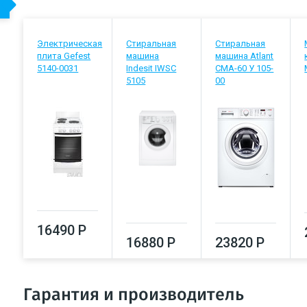
Электрическая
Стиральная
Стиральная
плита Gefest
машина
машина Atlant
5140-0031
Indesit IWSC
СМА-60 У 105-
5105
00
16490 Р
16880 Р
23820 Р
Гарантия и производитель