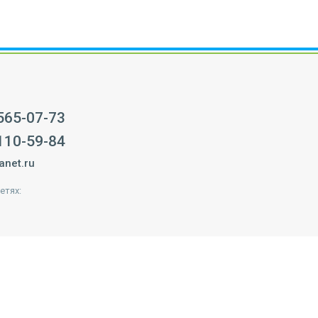
 565-07-73
 110-59-84
anet.ru
етях: