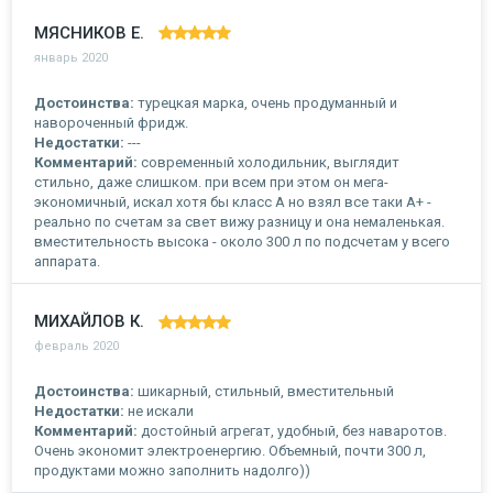
МЯСНИКОВ Е.
январь 2020
Достоинства:
турецкая марка, очень продуманный и
навороченный фридж.
Недостатки:
---
Комментарий:
современный холодильник, выглядит
стильно, даже слишком. при всем при этом он мега-
экономичный, искал хотя бы класс А но взял все таки А+ -
реально по счетам за свет вижу разницу и она немаленькая.
вместительность высока - около 300 л по подсчетам у всего
аппарата.
МИХАЙЛОВ К.
февраль 2020
Достоинства:
шикарный, стильный, вместительный
Недостатки:
не искали
Комментарий:
достойный агрегат, удобный, без наваротов.
Очень экономит электроенергию. Объемный, почти 300 л,
продуктами можно заполнить надолго))