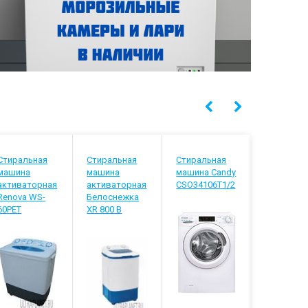
Стиральная
Стиральная
Стиральная
Стиральн
машина
машина
машина Candy
машина
активаторная
активаторная
CSO34106T1/2
Indesit E
Renova WS-
Белоснежка
4105
60PET
XR 800 B