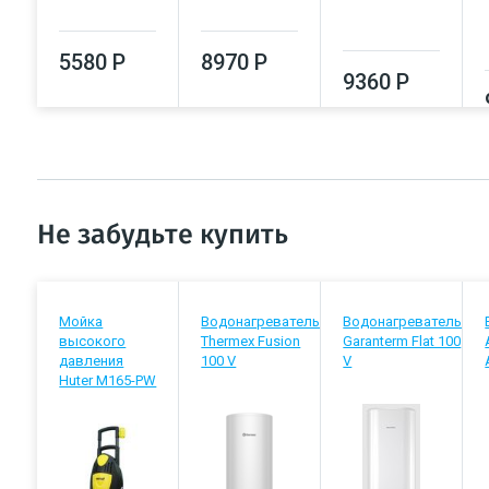
5580 Р
8970 Р
9360 Р
Не забудьте купить
Мойка
Водонагреватель
Водонагреватель
высокого
Thermex Fusion
Garanterm Flat 100
давления
100 V
V
Huter M165-PW