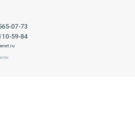
 565-07-73
 110-59-84
anet.ru
етях: