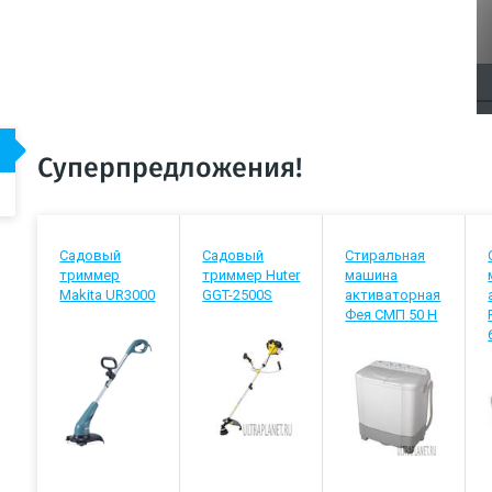
Суперпредложения!
Садовый
Садовый
Стиральная
триммер
триммер Huter
машина
Makita UR3000
GGT-2500S
активаторная
Фея СМП 50 Н