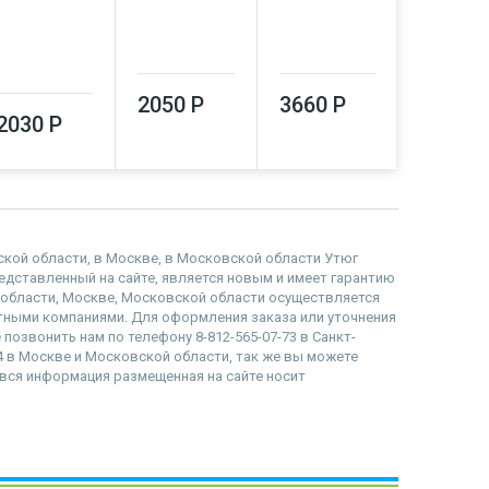
2050 Р
3660 Р
4030 Р
2030 Р
адской области, в Москве, в Московской области Утюг
 представленный на сайте, является новым и имеет гарантию
й области, Москве, Московской области осуществляется
тными компаниями. Для оформления заказа или уточнения
е позвонить нам по телефону 8-812-565-07-73 в Санкт-
84 в Москве и Московской области, так же вы можете
то вся информация размещенная на сайте носит
наверх