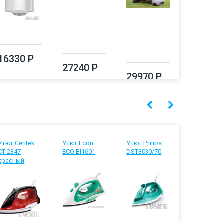
16330 Р
27240 Р
33290
29970 Р
Утюг Centek
Утюг Econ
Утюг Philips
Утюг Brau
CT-2347
ECO-BI1601
DST3030/70
3041 GR
красный