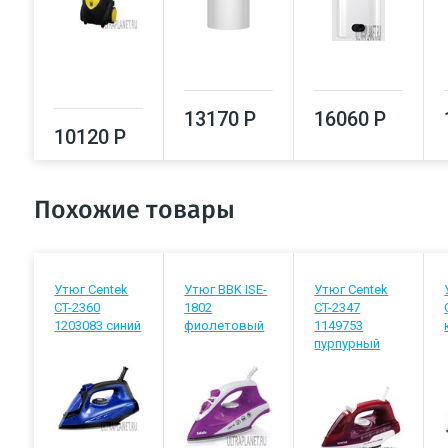
13170 Р
16060 Р
10120 Р
Похожие товары
Утюг Centek
Утюг BBK ISE-
Утюг Centek
CT-2360
1802
CT-2347
1203083 синий
фиолетовый
1149753
пурпурный