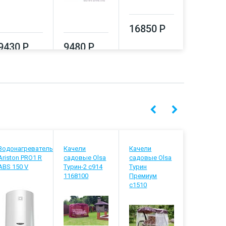
16850 Р
17080
9430 Р
9480 Р
Водонагреватель
Качели
Качели
Отопител
Ariston PRO1 R
садовые Olsa
садовые Olsa
котел The
ABS 150 V
Турин-2 с914
Турин
Boss 12 Wi
1168100
Премиум
white
с1510