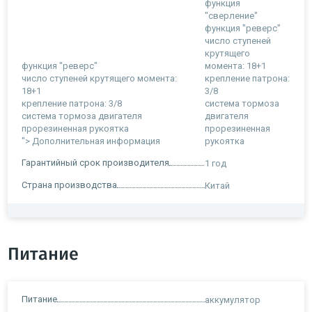
функция
"сверление"
функция "реверс"
число ступеней
крутящего
функция "реверс"
момента: 18+1
число ступеней крутящего момента:
крепление патрона:
18+1
3/8
крепление патрона: 3/8
система тормоза
система тормоза двигателя
двигателя
прорезиненная рукоятка
прорезиненная
">
Дополнительная информация
рукоятка
Гарантийный срок производителя
1 год
Страна производства
Китай
Питание
Питание
аккумулятор