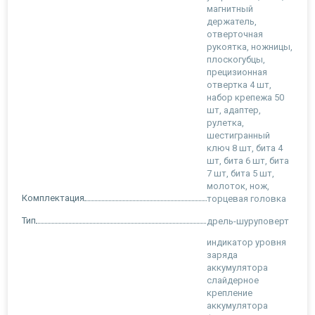
магнитный
держатель,
отверточная
рукоятка, ножницы,
плоскогубцы,
прецизионная
отвертка 4 шт,
набор крепежа 50
шт, адаптер,
рулетка,
шестигранный
ключ 8 шт, бита 4
шт, бита 6 шт, бита
7 шт, бита 5 шт,
молоток, нож,
Комплектация
торцевая головка
Тип
дрель-шуруповерт
индикатор уровня
заряда
аккумулятора
слайдерное
крепление
аккумулятора