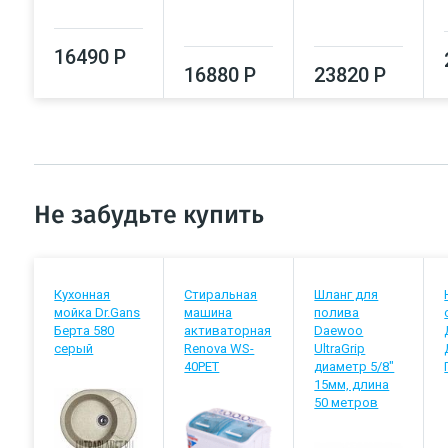
16490 Р
16880 Р
23820 Р
Не забудьте купить
Кухонная
Стиральная
Шланг для
мойка Dr.Gans
машина
полива
Берта 580
активаторная
Daewoo
серый
Renova WS-
UltraGrip
40PET
диаметр 5/8"
15мм, длина
50 метров