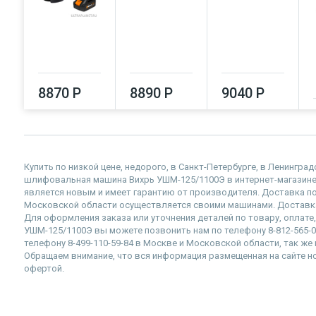
8870 Р
8890 Р
9040 Р
Купить по низкой цене, недорого, в Санкт-Петербурге, в Ленингра
шлифовальная машина Вихрь УШМ-125/1100Э в интернет-магазине Ul
является новым и имеет гарантию от производителя. Доставка по
Московской области осуществляется своими машинами. Доставка
Для оформления заказа или уточнения деталей по товару, оплат
УШМ-125/1100Э вы можете позвонить нам по телефону 8-812-565-07
телефону 8-499-110-59-84 в Москве и Московской области, так же в
Обращаем внимание, что вся информация размещенная на сайте но
офертой.