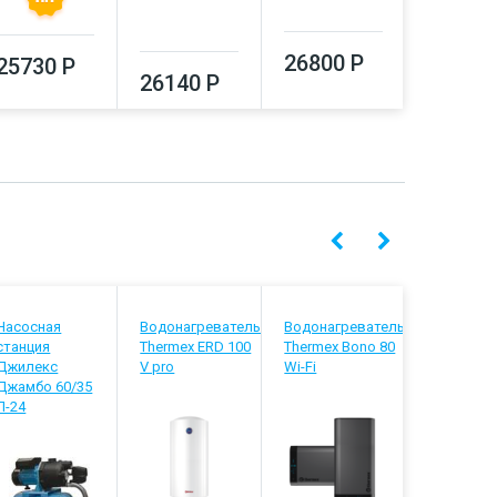
26800 Р
28880
25730 Р
26140 Р
Насосная
Водонагреватель
Водонагреватель
Водонагр
станция
Thermex ERD 100
Thermex Bono 80
Thermex I
Джилекс
V pro
Wi-Fi
Pro combi
Джамбо 60/35
П-24