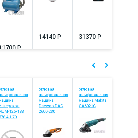
14140 Р
31370 Р
64550
11700 Р
Угловая
Угловая
Угловая
Угловая
шлифовальная
шлифовальная
шлифовальная
шлифова
машина
машина
машина Makita
машина M
Интерскол
Daewoo DAG
GA6021C
GA9020SF
УШМ-125/18В
2600-230
578.4.1.70