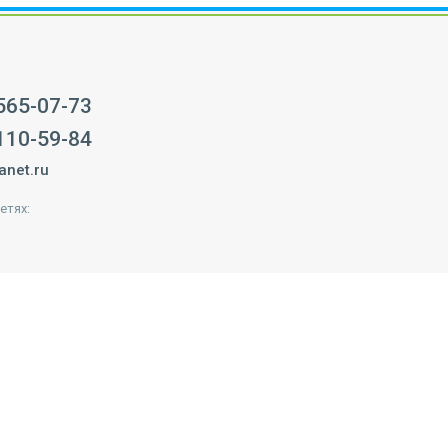
 565-07-73
 110-59-84
anet.ru
етях: