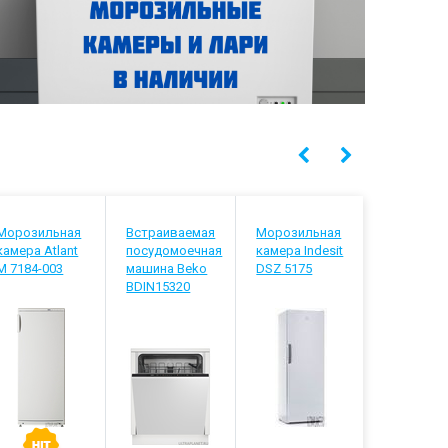
Морозильная
Встраиваемая
Морозильная
Телевизо
камера Atlant
посудомоечная
камера Indesit
Hyundai H
М 7184-003
машина Beko
DSZ 5175
LED55BU7
BDIN15320