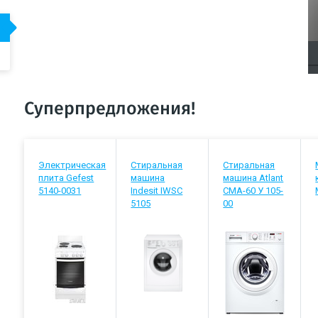
Суперпредложения!
Электрическая
Стиральная
Стиральная
плита Gefest
машина
машина Atlant
5140-0031
Indesit IWSC
СМА-60 У 105-
5105
00