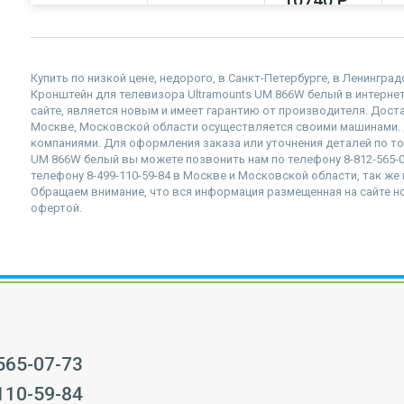
10740 Р
10390 Р
10730 Р
Купить по низкой цене, недорого, в Санкт-Петербурге, в Ленингра
Кронштейн для телевизора Ultramounts UM 866W белый в интернет-
сайте, является новым и имеет гарантию от производителя. Доста
Москве, Московской области осуществляется своими машинами.
компаниями. Для оформления заказа или уточнения деталей по то
UM 866W белый вы можете позвонить нам по телефону 8-812-565-07
телефону 8-499-110-59-84 в Москве и Московской области, так же в
Обращаем внимание, что вся информация размещенная на сайте но
офертой.
 565-07-73
 110-59-84