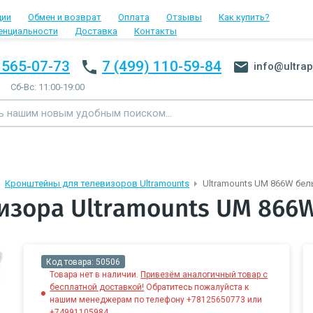
ции
Обмен и возврат
Оплата
Отзывы
Как купить?
енциальности
Доставка
Контакты
 565-07-73
7 (499) 110-59-84
info@ultrap
Сб-Вс: 11:00-19:00
Кронштейны для телевизоров Ultramounts
Ultramounts UM 866W бе
изора Ultramounts UM 866
Код товара:
50506
Товара нет в наличии.
Привезём аналогичный товар с
бесплатной доставкой!
Обратитесь пожалуйста к
нашим менеджерам по телефону +78125650773 или
+74991105984.