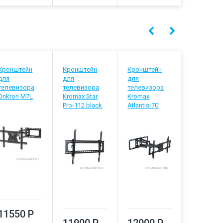
Кронштейн
Кронштейн
Кронштейн
Кронштей
для
для
для
для
телевизора
телевизора
телевизора
телевизо
Onkron M7L
Kromax Star
Kromax
Ultramoun
Pro-112 black
Atlantis-70
UM 913
черный
11550 Р