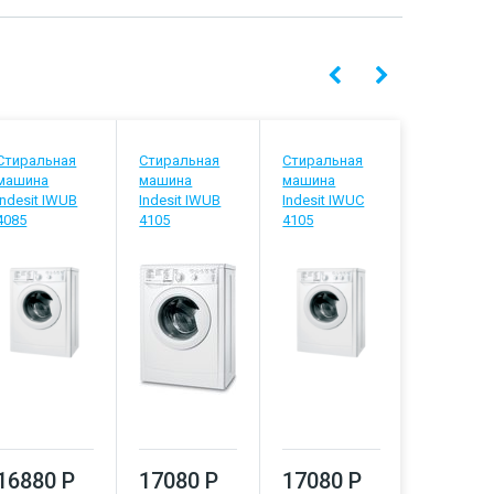
Стиральная
Стиральная
Стиральная
Стиральн
машина
машина
машина
машина
Indesit IWUB
Indesit IWUB
Indesit IWUC
Indesit IW
4085
4105
4105
5085
16880 Р
17080 Р
17080 Р
17290