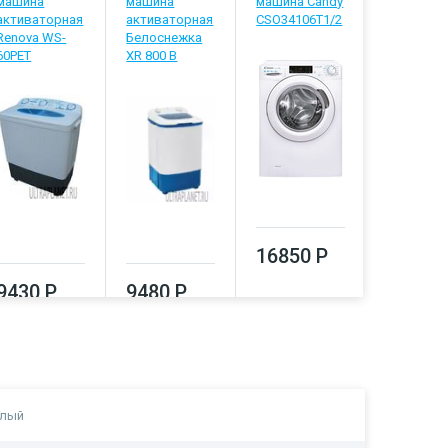
машина
машина
машина Candy
машина
активаторная
активаторная
CSO34106T1/2
Indesit E
Renova WS-
Белоснежка
4105
60PET
XR 800 B
16850 Р
17080
9430 Р
9480 Р
елый