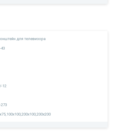
онштейн для телевизора
-43
/-12
-273
х75,100х100,200х100,200х200