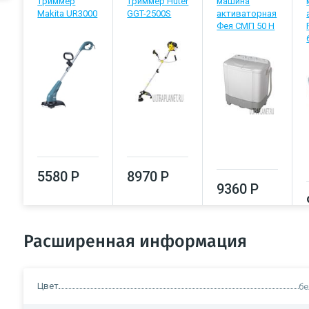
триммер
триммер Huter
машина
Makita UR3000
GGT-2500S
активаторная
Фея СМП 50 Н
5580 Р
8970 Р
9360 Р
Расширенная информация
Цвет
б