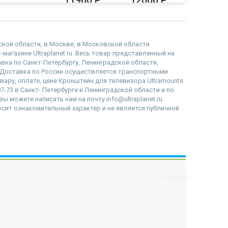
11900 Р
12000 Р
12780
дской области, в Москве, в Московской области
магазине Ultraplanet.ru. Весь товар представленный на
вка по Санкт-Петербургу, Ленинградской области,
 Доставка по России осуществляется транспортными
вару, оплате, цене Кронштейн для телевизора Ultramounts
-73 в Санкт- Петербурге и Ленинградской области и по
ы можете написать нам на почту info@ultraplanet.ru.
сит ознакомительный характер и не является публичной
наверх