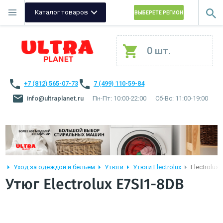
Каталог товаров
ВЫБЕРЕТЕ РЕГИОН
0 шт.
+7 (812) 565-07-73
7 (499) 110-59-84
info@ultraplanet.ru
Пн-Пт: 10:00-22:00
Сб-Вс: 11:00-19:00
Уход за одеждой и бельем
Утюги
Утюги Electrolux
Electrolux
Утюг Electrolux E7SI1-8DB