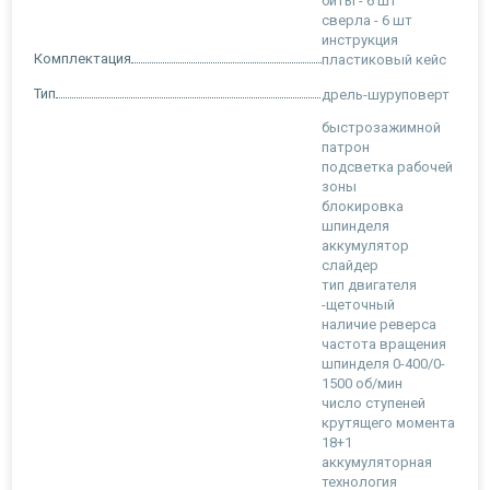
биты - 6 шт
сверла - 6 шт
инструкция
Комплектация
пластиковый кейс
Тип
дрель-шуруповерт
быстрозажимной
патрон
подсветка рабочей
зоны
блокировка
шпинделя
аккумулятор
слайдер
тип двигателя
-щеточный
наличие реверса
частота вращения
шпинделя 0-400/0-
1500 об/мин
число ступеней
крутящего момента
18+1
аккумуляторная
технология