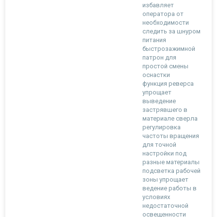
избавляет
оператора от
необходимости
следить за шнуром
питания
быстрозажимной
патрон для
простой смены
оснастки
функция реверса
упрощает
выведение
застрявшего в
материале сверла
регулировка
частоты вращения
для точной
настройки под
разные материалы
подсветка рабочей
зоны упрощает
ведение работы в
условиях
недостаточной
освещенности