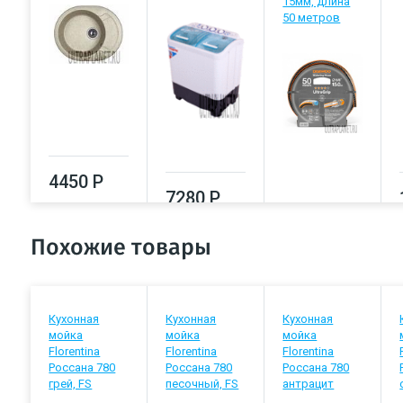
15мм, длина
50 метров
4450 Р
7280 Р
7420 Р
Похожие товары
Кухонная
Кухонная
Кухонная
мойка
мойка
мойка
Florentina
Florentina
Florentina
Россана 780
Россана 780
Россана 780
грей, FS
песочный, FS
антрацит