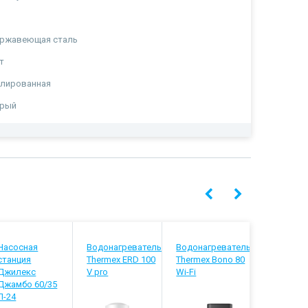
ержавеющая сталь
т
олированная
ерый
Насосная
Водонагреватель
Водонагреватель
Водонагр
станция
Thermex ERD 100
Thermex Bono 80
Thermex I
Джилекс
V pro
Wi-Fi
Pro combi
Джамбо 60/35
П-24