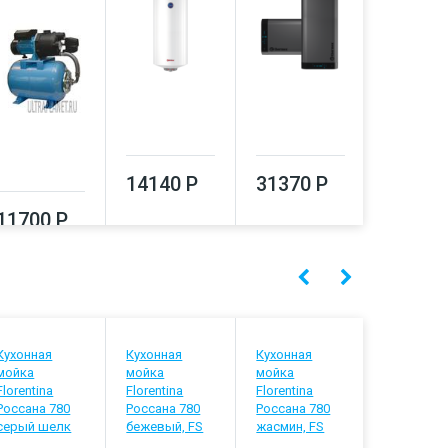
14140 Р
31370 Р
64550
11700 Р
Кухонная
Кухонная
Кухонная
Кухонная
мойка
мойка
мойка
мойка
Florentina
Florentina
Florentina
Florentina
Россана 780
Россана 780
Россана 780
Россана
серый шелк
бежевый, FS
жасмин, FS
серый ше