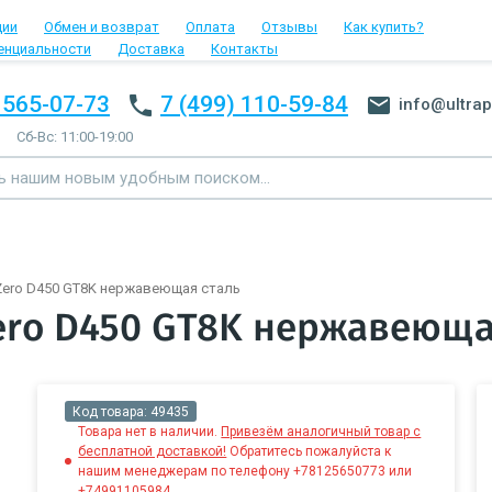
ции
Обмен и возврат
Оплата
Отзывы
Как купить?
енциальности
Доставка
Контакты
 565-07-73
7 (499) 110-59-84
info@ultrap
Сб-Вс: 11:00-19:00
Zero D450 GT8K нержавеющая сталь
ero D450 GT8K нержавеюща
Код товара:
49435
Товара нет в наличии.
Привезём аналогичный товар с
бесплатной доставкой!
Обратитесь пожалуйста к
нашим менеджерам по телефону +78125650773 или
+74991105984.