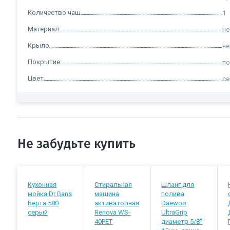
Количество чаш
1
Материал
н
Крыло
не
Покрытие
п
Цвет
с
Не забудьте купить
Кухонная
Стиральная
Шланг для
мойка Dr.Gans
машина
полива
Берта 580
активаторная
Daewoo
серый
Renova WS-
UltraGrip
40PET
диаметр 5/8"