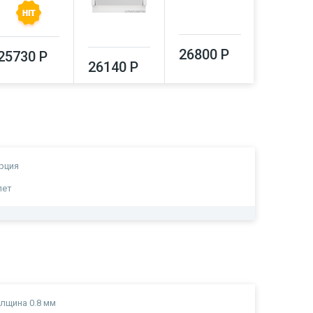
26800 Р
28880
25730 Р
26140 Р
рция
лет
лщина 0.8 мм