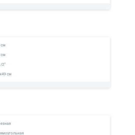
 см
 см
1/2"
х49 см
езная
ямоугольная