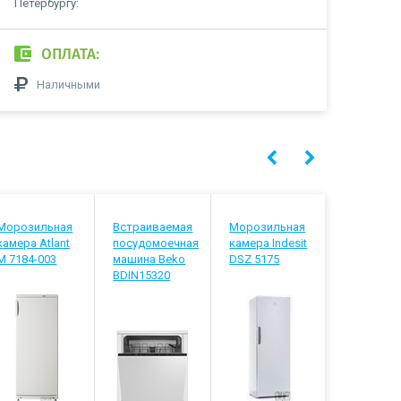
Петербургу:
ОПЛАТА:
Наличными
Морозильная
Встраиваемая
Морозильная
Телевизо
камера Atlant
посудомоечная
камера Indesit
Hyundai H
М 7184-003
машина Beko
DSZ 5175
LED55BU7
BDIN15320