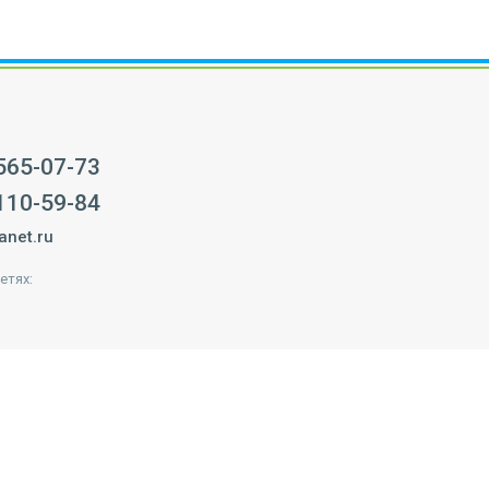
 565-07-73
 110-59-84
anet.ru
етях: