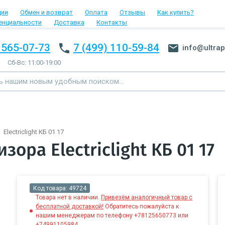
ции
Обмен и возврат
Оплата
Отзывы
Как купить?
енциальности
Доставка
Контакты
 565-07-73
7 (499) 110-59-84
info@ultrap
Сб-Вс: 11:00-19:00
Electriclight КБ 01 17
ора Electriclight КБ 01 17
Код товара:
49724
Товара нет в наличии.
Привезём аналогичный товар с
бесплатной доставкой!
Обратитесь пожалуйста к
нашим менеджерам по телефону +78125650773 или
+74991105984.