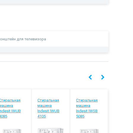
онштейн для телевизора
Стиральная
Стиральная
Стиральная
Стиральн
машина
машина
машина
машина
Indesit IWUB
Indesit IWUB
Indesit IWSB
Indesit IW
4085
4105
5085
5105