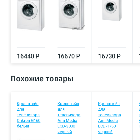
16440 Р
16670 Р
16730 Р
Похожие товары
Кронштейн
Кронштейн
Кронштейн
для
для
для
телевизора
телевизора
телевизора
Onkron G160
Arm Media
Arm Media
белый
LCD-3000
LCD-1750
черный
черный