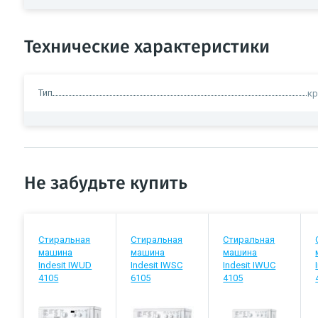
Технические характеристики
Тип
кр
Не забудьте купить
Стиральная
Стиральная
Стиральная
машина
машина
машина
Indesit IWUD
Indesit IWSC
Indesit IWUC
4105
6105
4105