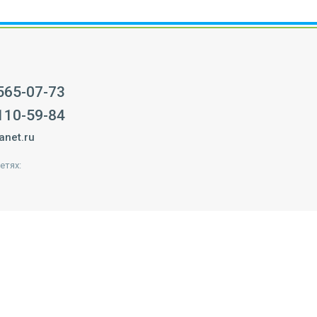
 565-07-73
 110-59-84
anet.ru
етях: