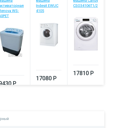
машина
машина
машина Candy
машина B
активаторная
Indesit EWUC
CSO34106T1/2
WRE 6512
Renova WS-
4105
BWW
60PET
17810 Р
17080 Р
18530
9430 Р
ерный