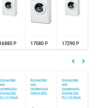
16880 Р
17080 Р
17290 Р
17500
Кронштейн
Кронштейн
Кронштейн
Кронштей
для
для
для
для
телевизора
телевизора
телевизора
телевизо
Kromax Star
Onkron M7L
Kromax Star
Kromax
Pro-111 black
Pro-112 black
Atlantis-7