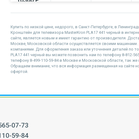
10360 Р
10390 Р
10730 Р
Купить по низкой цене, недорого, в Санкт-Петербурге, в Ленингра
Кронштейн для телевизора MasterKron PLA17 441 черный в интернет
сайте, является новым и имеет гарантию от производителя. Доста
Москве, Московской области осуществляется своими машинами.
компаниями. Для оформления заказа или уточнения деталей по то
PLA17 441 черный вы можете позвонить нам по телефону 8-812-565-
телефону 8-499-110-59-84 в Москве и Московской области, так же в
Обращаем внимание, что вся информация размещенная на сайте но
офертой.
 565-07-73
 110-59-84