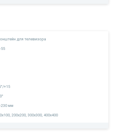
онштейн для телевизора
-55
5°/+15
0°
-230 мм
0x100, 200x200, 300х300, 400х400