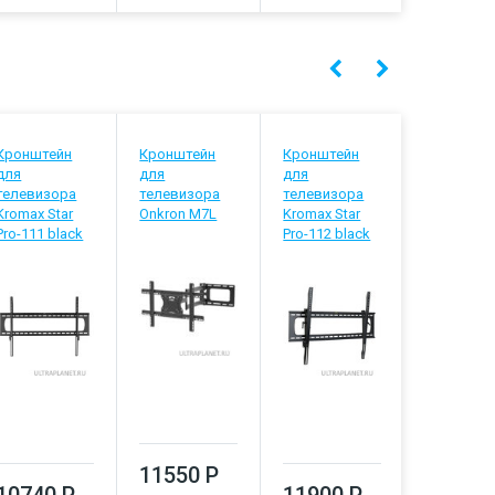
Кронштейн
Кронштейн
Кронштейн
Кронштей
для
для
для
для
телевизора
телевизора
телевизора
телевизо
Kromax Star
Onkron M7L
Kromax Star
Kromax
Pro-111 black
Pro-112 black
Atlantis-7
11550 Р