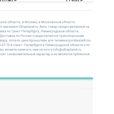
10740 Р
11900 Р
12000
дской области, в Москве, в Московской области
-магазине Ultraplanet.ru. Весь товар представленный на
вка по Санкт-Петербургу, Ленинградской области,
 Доставка по России осуществляется транспортными
вару, оплате, цене Кронштейн для телевизора MasterKron
07-73 в Санкт- Петербурге и Ленинградской области и по
ы можете написать нам на почту info@ultraplanet.ru.
сит ознакомительный характер и не является публичной
наверх