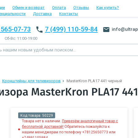
ции
Обмен и возврат
Оплата
Отзывы
Как купить?
енциальности
Доставка
Контакты
 565-07-73
7 (499) 110-59-84
info@ultrap
Сб-Вс: 11:00-19:00
Кронштейны для телевизоров
MasterKron PLA17 441 черный
изора MasterKron PLA17 44
Код товара:
50229
Товара нет в наличии.
Привезём аналогичный товар с
бесплатной доставкой!
Обратитесь пожалуйста к
нашим менеджерам по телефону +78125650773 или
+74991105984.