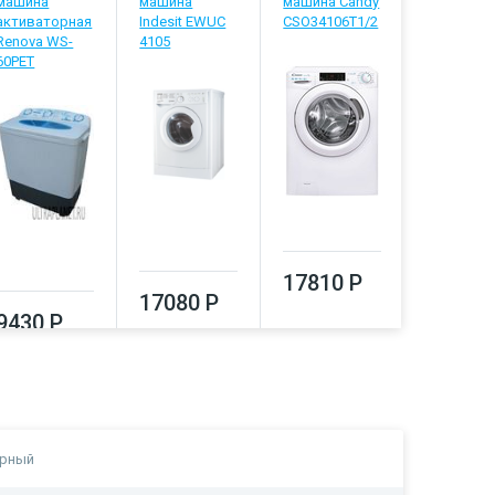
машина
машина
машина Candy
машина B
активаторная
Indesit EWUC
CSO34106T1/2
WRE 6512
Renova WS-
4105
BWW
60PET
17810 Р
17080 Р
18530
9430 Р
ерный