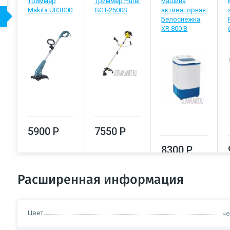
триммер
триммер Huter
машина
Makita UR3000
GGT-2500S
активаторная
Белоснежка
XR 800 B
5900 Р
7550 Р
8300 Р
Расширенная информация
Цвет
ч