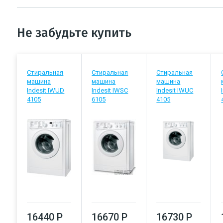
Не забудьте купить
Стиральная
Стиральная
Стиральная
машина
машина
машина
Indesit IWUD
Indesit IWSC
Indesit IWUC
4105
6105
4105
16440 Р
16670 Р
16730 Р