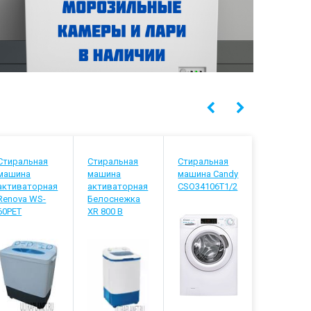
Стиральная
Стиральная
Стиральная
Стиральн
машина
машина
машина Candy
машина
активаторная
активаторная
CSO34106T1/2
Indesit E
Renova WS-
Белоснежка
4105
60PET
XR 800 B