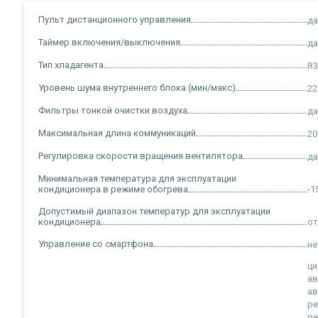
Пульт дистанционного управления
д
Таймер включения/выключения
д
Тип хладагента
R3
Уровень шума внутреннего блока (мин/макс)
22
Фильтры тонкой очистки воздуха
д
Максимальная длина коммуникаций
20
Регулировка скорости вращения вентилятора
д
Минимальная температура для эксплуатации
кондиционера в режиме обогрева
-1
Допустимый диапазон температур для эксплуатации
кондиционера
от
Управление со смартфона
не
ци
ав
ав
р
ре