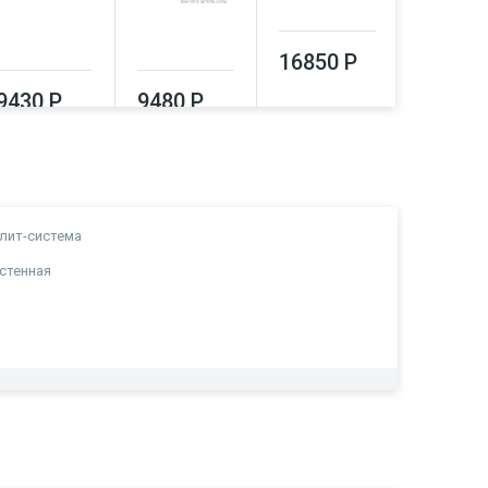
16850 Р
17080
9430 Р
9480 Р
лит-система
стенная
а