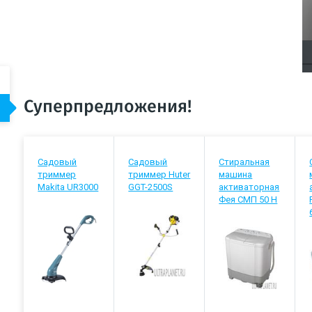
Суперпредложения!
Садовый
Садовый
Стиральная
триммер
триммер Huter
машина
Makita UR3000
GGT-2500S
активаторная
Фея СМП 50 Н