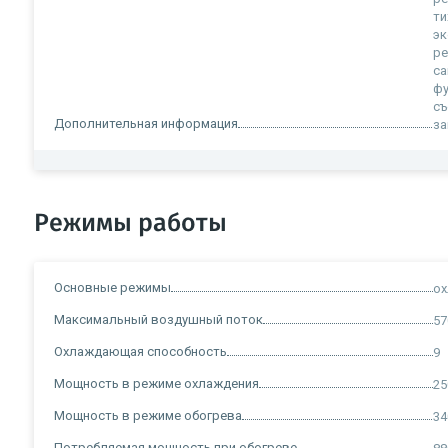
ти
эк
ре
са
фу
съ
Дополнительная информация
за
Режимы работы
Основные режимы
ох
Максимальный воздушный поток
57
Охлаждающая способность
9
Мощность в режиме охлаждения
25
Мощность в режиме обогрева
34
Потребляемая мощность при обогреве