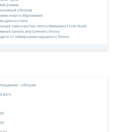
хий режим
ономный обогрев
жим энергосбережения
модиагностика
нкция самоочистки теплообменника Frost Wash
емная панель внутреннего блока
щита от обмерзания наружного блока
лаждение / обогрев
0 м3/ч
00
00