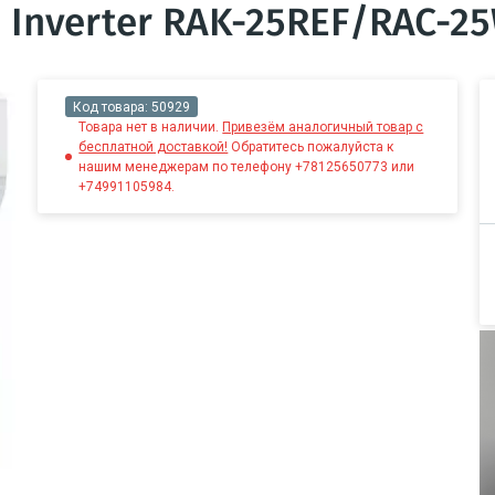
i Inverter RAK-25REF/RAC-2
Код товара:
50929
Товара нет в наличии.
Привезём аналогичный товар с
бесплатной доставкой!
Обратитесь пожалуйста к
нашим менеджерам по телефону +78125650773 или
+74991105984.