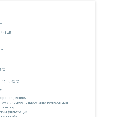
а
а
2
 / 41 дБ
а
 м
а
5 °C
 -10 до 43 °C
т
фровой дисплей
томатическое поддержание температуры
торестарт
ежим фильтрации
жим турбо