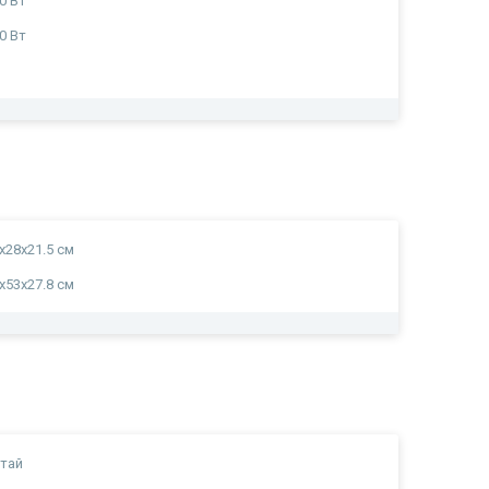
0 Вт
0 Вт
а
х28х21.5 см
х53х27.8 см
тай