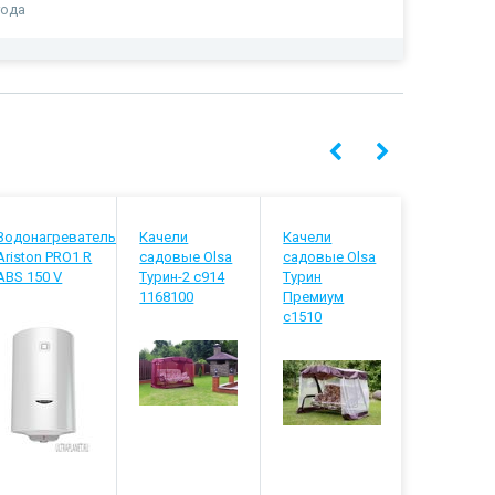
года
Водонагреватель
Качели
Качели
Отопител
Ariston PRO1 R
садовые Olsa
садовые Olsa
котел The
ABS 150 V
Турин-2 с914
Турин
Boss 12 Wi
1168100
Премиум
white
с1510