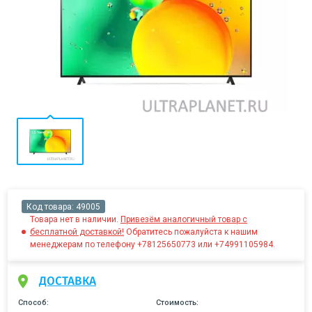
Код товара:
49005
Товара нет в наличии.
Привезём аналогичный товар с
бесплатной доставкой!
Обратитесь пожалуйста к нашим
менеджерам по телефону +78125650773 или +74991105984.
ДОСТАВКА
Способ:
Стоимость: