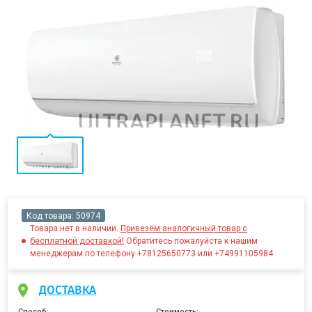
Код товара:
50974
Товара нет в наличии.
Привезём аналогичный товар с
бесплатной доставкой!
Обратитесь пожалуйста к нашим
менеджерам по телефону +78125650773 или +74991105984.
ДОСТАВКА
Способ:
Стоимость: